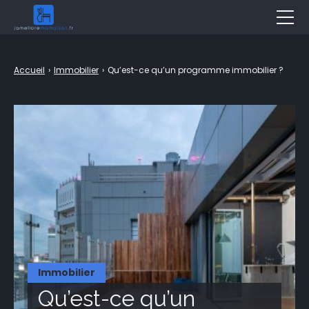
Décoration
Accueil
›
Immobilier
›
Qu’est-ce qu’un programme immobilier ?
Jardin
Aménagement
Bricolage
Travaux
Entretien
Piscine & Spa
Assurance
Immobilier
Immobilier
Qu’est-ce qu’un