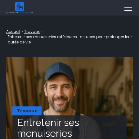
Décoration
Accueil
›
Travaux
›
Jardin
Entretenir ses menuiseries extérieures : astuces pour prolonger leur
durée de vie
Aménagement
Bricolage
Travaux
Entretien
Piscine & Spa
Travaux
Assurance
Entretenir ses
Immobilier
menuiseries