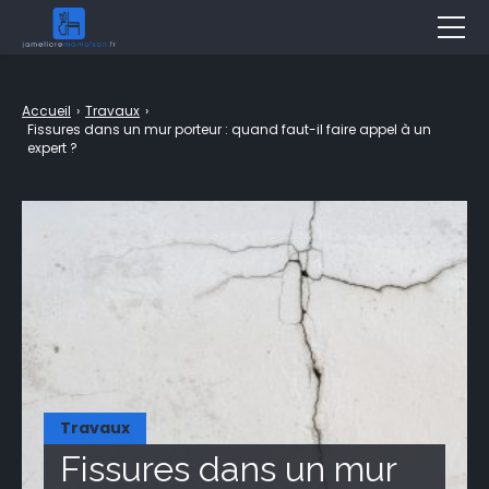
Décoration
Accueil
›
Travaux
›
Jardin
Fissures dans un mur porteur : quand faut-il faire appel à un
expert ?
Aménagement
Bricolage
Travaux
Entretien
Piscine & Spa
Assurance
Travaux
Immobilier
Fissures dans un mur