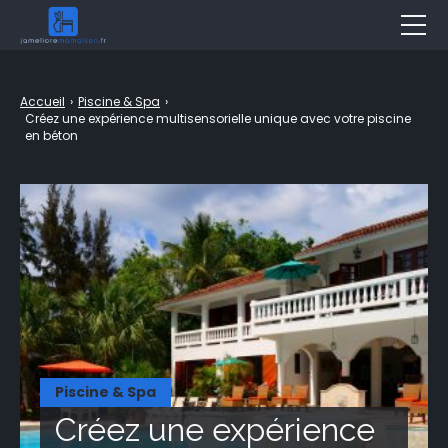
Décoration
Accueil
›
Piscine & Spa
›
Jardin
Créez une expérience multisensorielle unique avec votre piscine
en béton
Aménagement
Bricolage
Travaux
Entretien
Piscine & Spa
Assurance
Piscine & Spa
Immobilier
Créez une expérience