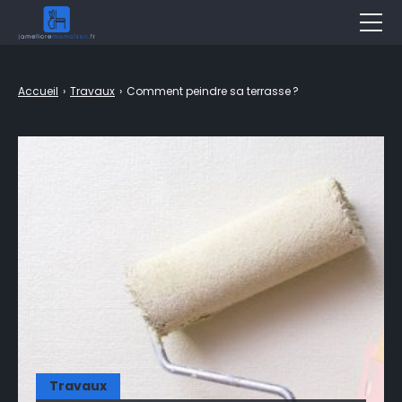
Décoration
Accueil
›
Travaux
›
Comment peindre sa terrasse ?
Jardin
Aménagement
Bricolage
Travaux
Entretien
Piscine & Spa
Assurance
Immobilier
Travaux