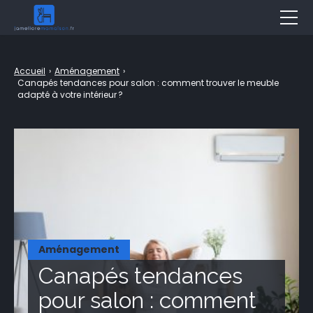
Décoration
Accueil
›
Aménagement
›
Jardin
Canapés tendances pour salon : comment trouver le meuble
adapté à votre intérieur ?
Aménagement
Bricolage
Travaux
Entretien
Piscine & Spa
Aménagement
Assurance
Canapés tendances
Immobilier
pour salon : comment