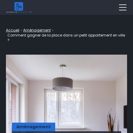
Décoration
Accueil
›
Aménagement
›
Jardin
Comment gagner de la place dans un petit appartement en ville
?
Aménagement
Bricolage
Travaux
Entretien
Piscine & Spa
Assurance
Immobilier
Aménagement