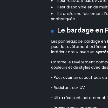
Il est résistant aux UV , à 
Il est diisponible en de mul
Il transforme facilement 
sophistiquée.
Le bardage en
Les panneaux de bardage en PV
pour le revêtement extérieur.
intérieur creux avec un
systè
Comme le revêtement composi
couleurs et de styles avec de
• Peut avoir un aspect bois ou 
• Résistant aux UV
• Ultra résistant, notamment à
• Presque sans entretien